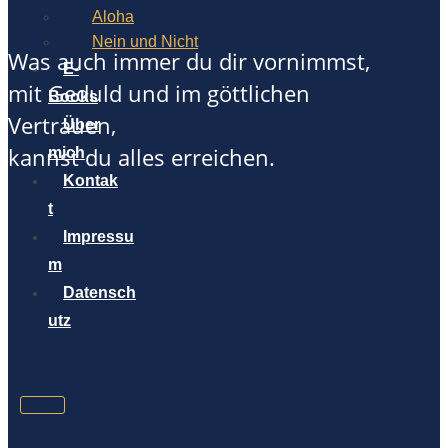
Aloha
Nein und Nicht
Was auch immer du dir vornimmst,
E-
mit Geduld und im göttlichen
Books
Vertrauen,
Über
kannst du alles erreichen.
mich
Kontak
t
Impressu
m
Datensch
utz