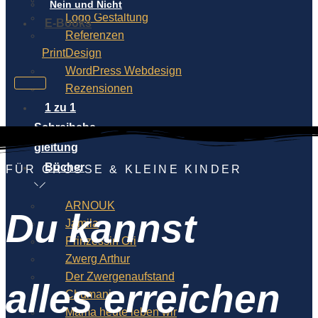
Nein und Nicht
Logo Gestaltung
E-Books
Referenzen
PrintDesign
WordPress Webdesign
Rezensionen
1 zu 1
Schreibebe
gleitung
Bücher
FÜR GROSSE & KLEINE KINDER
ARNOUK
Du kannst
Jamila
Prinzessin Ori
Zwerg Arthur
Der Zwergenaufstand
alles erreichen
Chumani
Mama heute leben wir