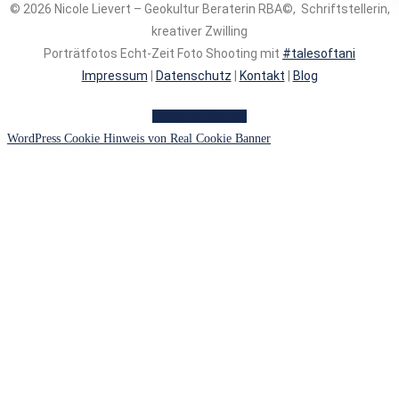
© 2026 Nicole Lievert – Geokultur Beraterin RBA©, Schriftstellerin,
kreativer Zwilling
Porträtfotos Echt-Zeit Foto Shooting mit
#talesoftani
Impressum
|
Datenschutz
|
Kontakt
|
Blog
Instagram
Youtube
WordPress Cookie Hinweis von Real Cookie Banner